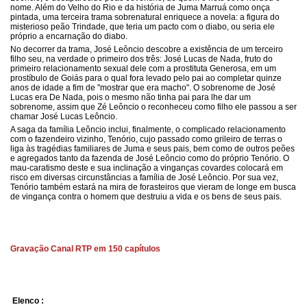
nome. Além do Velho do Rio e da história de Juma Marruá como onça
pintada, uma terceira trama sobrenatural enriquece a novela: a figura do
misterioso peão Trindade, que teria um pacto com o diabo, ou seria ele
próprio a encarnação do diabo.
No decorrer da trama, José Leôncio descobre a existência de um terceiro
filho seu, na verdade o primeiro dos três: José Lucas de Nada, fruto do
primeiro relacionamento sexual dele com a prostituta Generosa, em um
prostíbulo de Goiás para o qual fora levado pelo pai ao completar quinze
anos de idade a fim de "mostrar que era macho". O sobrenome de José
Lucas era De Nada, pois o mesmo não tinha pai para lhe dar um
sobrenome, assim que Zé Leôncio o reconheceu como filho ele passou a ser
chamar José Lucas Leôncio.
A saga da família Leôncio inclui, finalmente, o complicado relacionamento
com o fazendeiro vizinho, Tenório, cujo passado como grileiro de terras o
liga às tragédias familiares de Juma e seus pais, bem como de outros peões
e agregados tanto da fazenda de José Leôncio como do próprio Tenório. O
mau-caratismo deste e sua inclinação a vinganças covardes colocará em
risco em diversas circunstâncias a família de José Leôncio. Por sua vez,
Tenório também estará na mira de forasteiros que vieram de longe em busca
de vingança contra o homem que destruiu a vida e os bens de seus pais.
Gravação Canal RTP em 150 capítulos
Elenco :