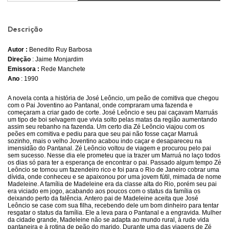
Descrição
Autor :
Benedito Ruy Barbosa
Direção
: Jaime Monjardim
Emissora :
Rede Manchete
Ano
: 1990
A novela conta a história de José Leôncio, um peão de comitiva que chegou
com o Pai Joventino ao Pantanal, onde compraram uma fazenda e
começaram a criar gado de corte. José Leôncio e seu pai caçavam Marruás
um tipo de boi selvagem que vivia solto pelas matas da região aumentando
assim seu rebanho na fazenda. Um certo dia Zé Leôncio viajou com os
peões em comitiva e pediu para que seu pai não fosse caçar Marruá
sozinho, mais o velho Joventino acabou indo caçar e desapareceu na
imensidão do Pantanal. Zé Leôncio voltou de viagem e procurou pelo pai
sem sucesso. Nesse dia ele prometeu que ia trazer um Marruá no laço todos
os dias só para ter a esperança de encontrar o pai. Passado algum tempo Zé
Leôncio se tornou um fazendeiro rico e foi para o Rio de Janeiro cobrar uma
dívida, onde conheceu e se apaixonou por uma jovem fútil, mimada de nome
Madeleine. A família de Madeleine era da classe alta do Rio, porém seu pai
era viciado em jogo, acabando aos poucos com o status da família os
deixando perto da falência. Antero pai de Madeleine aceita que José
Leôncio se case com sua filha, recebendo dele um bom dinheiro para tentar
resgatar o status da família. Ele a leva para o Pantanal e a engravida. Mulher
da cidade grande, Madeleine não se adapta ao mundo rural, à rude vida
pantaneira e à rotina de peão do marido. Durante uma das viagens de Zé