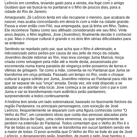
Leôncio em comitiva, levando gado para a venda, ela foge com o amigo
Gustavo que vai buscá-la no pantanal e o filho de poucos dias, para a
cidade do Rio de Janeiro.
Amargurado, Zé Leôncio tenta em vão recuperar o menino, que acabara de
nascer, mas acaba concordando em deixá-lo com a mãe na cidade grande.
Passa a viver então com Filó, sua empregada, que já tinha um filho, Tadeu.
Ele reconhece Tadeu como seu afilhado considerando ele seu filho. Vinte
anos depois, o filho legítimo, Jove (Joventino), finalmente decide ir conhecer
o pai. Mas o choque cultural é grande e os dois têm sérias dificuldades para
se entender.
Sentindo-se rejeitado pelo pai, que acha que o filho é afeminado, e
ridicularizado pelos peões por causa de seu jeito de moço da cidade,
Joventino decide retornar ao Rio, mas leva consigo Juma Marruá, moça
criada como selvagem pela mãe até a morte desta, assassinada por
encomenda numa trama paralela de vingança entre posseiros de terras e
vítimas de grilagem. Tal como a mãe, comenta-se no Pantanal que Juma se
transforma em onça pintada. Passado um tempo no Rio, onde o choque
cultural é agora sofrido por Juma, Joventino retorna ao Pantanal para não ter
que se separar de sua "onça" amada. Desta vez, ele está disposto a se
adaptar ao estilo de vida local. Jove começa a se acertar com o pai e com
Juma e vai se transformando num autêntico peão pantaneiro,
surpreendendo a todos continuamente.
A história tem ainda um lado sobrenatural, baseado no fascinante folclore da
região Pantaneira: os principais personagens, com exceção de José
Leôncio, frequentemente se deparam com uma figura conhecida como "O
Velho do Rio", um curandeiro idoso que cuida das pessoas atacadas pela
Jararaca Boca-de-Sapo, uma cobra venenosa, ou que simplesmente se
perdem na extensão do Pantanal. Todos comentam que o Velho do Rio é o
Pai de todas as sucuris, que ele se transforma em sucuri também sendo ele
a maior de todas. O povo acredita que O Velho do Rio se trate do pai de José
Leôncio, o desaparecido peão Joventino, de quem o neto Jove herdou o