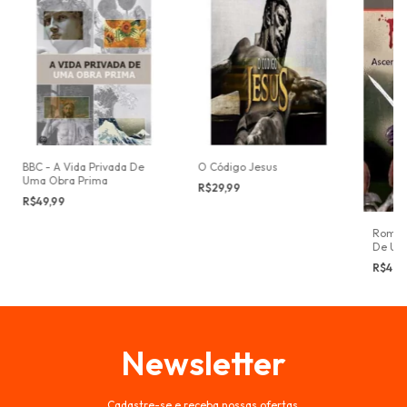
BBC - A Vida Privada De
O Código Jesus
Uma Obra Prima
R$29,99
R$49,99
Roma 
De Um
R$49,
Newsletter
Cadastre-se e receba nossas ofertas.