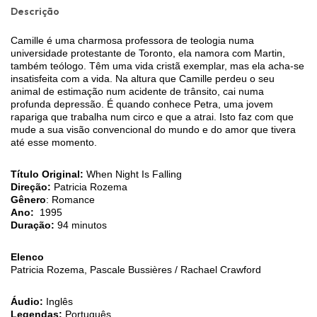
Descrição
Camille é uma charmosa professora de teologia numa
universidade protestante de Toronto, ela namora com Martin,
também teólogo. Têm uma vida cristã exemplar, mas ela acha-se
insatisfeita com a vida. Na altura que Camille perdeu o seu
animal de estimação num acidente de trânsito, cai numa
profunda depressão. É quando conhece Petra, uma jovem
rapariga que trabalha num circo e que a atrai. Isto faz com que
mude a sua visão convencional do mundo e do amor que tivera
até esse momento.
Título Original:
When Night Is Falling
Direção:
Patricia Rozema
Gênero
: Romance
Ano:
1995
Duração:
94 minutos
Elenco
Patricia Rozema, Pascale Bussières / Rachael Crawford
Áudio:
Inglês
Legendas:
Português