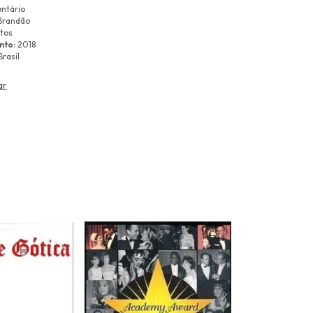
ntário
Brandão
tos
nto:
2018
rasil
ar