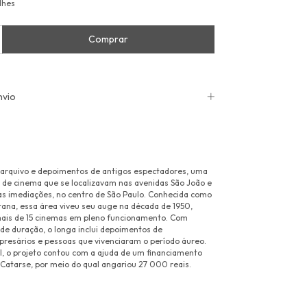
lhes
nvio
arquivo e depoimentos de antigos espectadores, uma
s de cinema que se localizavam nas avenidas São João e
as imediações, no centro de São Paulo. Conhecida como
tana, essa área viveu seu auge na década de 1950,
ais de 15 cinemas em pleno funcionamento. Com
de duração, o longa inclui depoimentos de
mpresários e pessoas que vivenciaram o período áureo.
el, o projeto contou com a ajuda de um financiamento
e Catarse, por meio do qual angariou 27 000 reais.