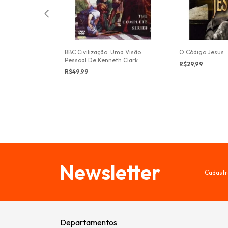
Moderno: Monet
BBC Civilização: Uma Visão
O Código Jesus
Pessoal De Kenneth Clark
R$29,99
R$49,99
Newsletter
Cadastr
Departamentos