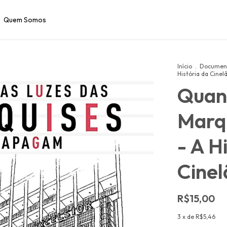
Quem Somos
Início
.
Document
História da Cinel
Quan
Marq
- A H
Cinel
R$15,00
3
x de
R$5,46