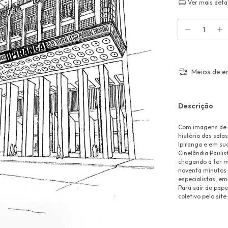
Ver mais deta
Meios de e
Descrição
Com imagens de 
história das sala
Ipiranga e em su
Cinelândia Paulis
chegando a ter m
noventa minutos 
especialistas, e
Para sair do pap
coletivo pelo sit