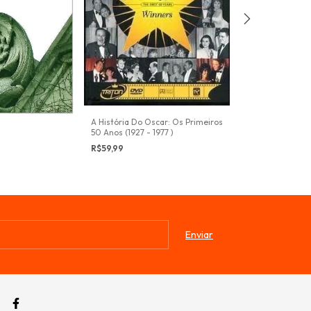
BBC - A Vida Pr
Obra Prima
R$49,99
A História Do Oscar: Os Primeiros
50 Anos (1927 - 1977 )
R$59,99