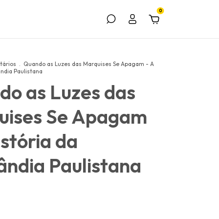
0
ários
.
Quando as Luzes das Marquises Se Apagam - A
ândia Paulistana
do as Luzes das
uises Se Apagam
istória da
ândia Paulistana