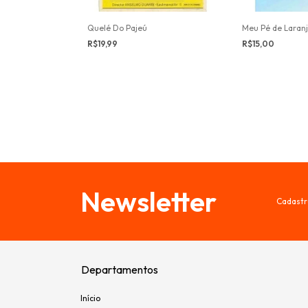
Quelé Do Pajeú
Meu Pé de Laran
R$19,99
R$15,00
da
Newsletter
Cadastr
Departamentos
Início