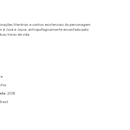
cinações literárias e sonhos existenciais do personagem
 é José e Joyce, antropofagicamente encantado pelo
uas horas de vida.
te
utos
nto:
2018
rasil