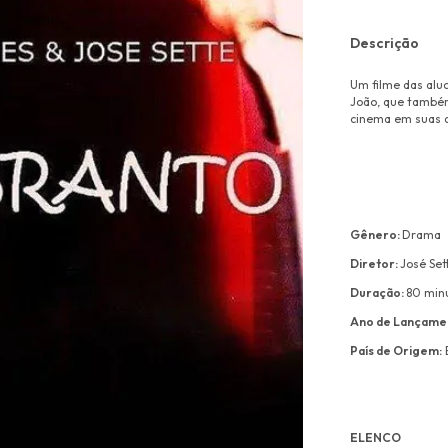
Descrição
Um filme das alu
João, que também
cinema em suas d
Gênero:
Drama
Diretor:
José Set
Duração:
80 min
Ano de Lançame
País de Origem:
B
ELENCO