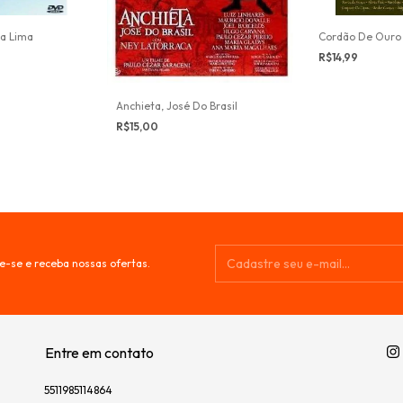
ja Lima
Cordão De Ouro 
R$14,99
Anchieta, José Do Brasil
R$15,00
e-se e receba nossas ofertas.
Entre em contato
5511985114864