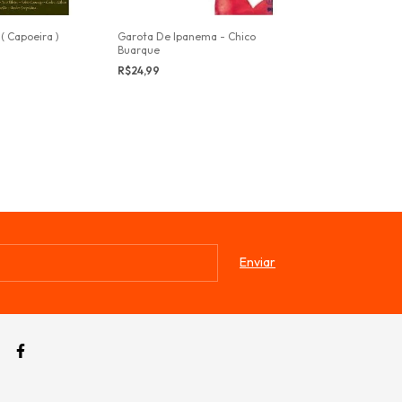
( Capoeira )
Garota De Ipanema - Chico
A Força De Xan
Buarque
R$19,99
R$24,99