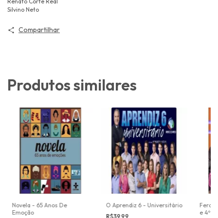
Renato Corte Real
Silvino Neto
Compartilhar
Produtos similares
Novela - 65 Anos De
O Aprendiz 6 - Universitário
Ferdina
Emoção
e 4º T
R$39,99