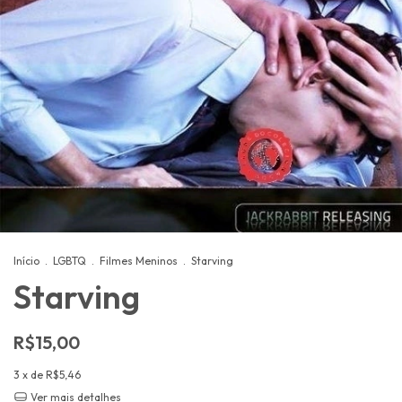
Início
.
LGBTQ
.
Filmes Meninos
.
Starving
Starving
R$15,00
3
x de
R$5,46
Ver mais detalhes