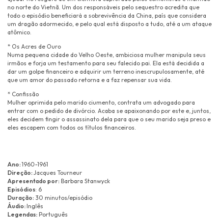
no norte do Vietnã. Um dos responsáveis pelo sequestro acredita que
todo o episódio beneficiará a sobrevivência da China, país que considera
um dragão adormecido, e pelo qual está disposto a tudo, até a um ataque
atômico.
* Os Acres de Ouro
Numa pequena cidade do Velho Oeste, ambiciosa mulher manipula seus
irmãos e forja um testamento para seu falecido pai. Ela está decidida a
dar um golpe financeiro e adquirir um terreno inescrupulosamente, até
que um amor do passado retorna e a faz repensar sua vida.
* Confissão
Mulher oprimida pelo marido ciumento, contrata um advogado para
entrar com o pedido de divórcio. Acaba se apaixonando por este e, juntos,
eles decidem fingir o assassinato dela para que o seu marido seja preso e
eles escapem com todos os títulos financeiros.
Ano:
1960-1961
Direção:
Jacques Tourneur
Apresentado por:
Barbara Stanwyck
Episódios
: 6
Duração:
30 minutos/episódio
Áudio:
Inglês
Legendas:
Português