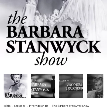
Início
.
Seriados
.
Internacionais
.
The Barbara Stanwyck Show