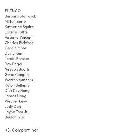
ELENCO
Barbara Stanwyck
Milton Berle
Katherine Squire
Lurene Tuttle
Virginia Vincent
Charles Bickford
Gerald Mohr
David Kent
Jamie Forster
Roy Engel
Nesdon Booth
Gene Coogan
Warren Vanders
Ralph Bellamy
Dick Kay Hong
James Hong
Weaver Levy
Judy Dan
Layne Tom Jr.
Beulah Quo
Compartilhar