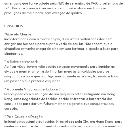
americana que foi veiculada pela NBC de setembro de 1960 a setembro de
1961. Barbara Stanwyck serviu como anfitriã e atuou em todas as
produções de meia hora, com exceção de quatro
EPISÓDIOS
*Querido Charlie
Inconformadas com a morte do pai, duas irmãs solteironas decidem
abrigar um hóspede para suprir o vazio de seu lar. Não sabem que o
simpático estranho chega de olho em sua fortuna, disposto a tudo para
eliminá-las.
* A Noiva de Ironbark
Ao ficar viúva, jovem mãe decide se casar novamente para liquidar as
dívidas e manter a honra do filho. Em meio às dificuldades para se
adaptar, descobre que o antigo marido ainda está vivo, trazendo à tona
um passado que preferia esquecer.
* A Jornada Milagrosa de Tadpole Chan
Preocupada com a situação de um pequeno órfão refugiado em Hong
Kong, uma negociante de tecidos decide enfrentar a burocracia dos
consulados para dar um futuro melhor ao garoto que conquistou seu
coração.
* Pela Cauda do Dragão
Influente negociante de tecidos é recrutada pela CIA, em Hong Kong, para
ajudar no resgate de um cientista capturado pelos comunistas e mantido