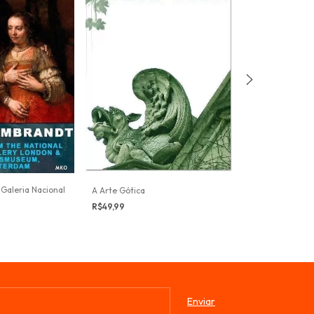
Cinemateca De
R$29,99
Galeria Nacional
A Arte Gótica
R$49,99