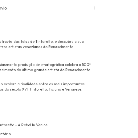
nvio
través das telas de Tintoretto, e descubra a sua
utros artistas venezianos do Renascimento.
iasmante produção cinematográfica celebra o 500º
ascimento do último grande artista do Renascimento
o explora a rivalidade entre os mais importantes
os do século XVI: Tintoretto, Ticiano e Veronese.
intoretto - A Rebel In Venice
ntário