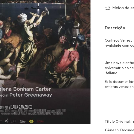
Meios de e
Descrição
Conheça Veneza a
rivalidade com o
Uma nova e entus
aniversário do n
italiano.
Este documentári
artistas venezian
Título Original:
T
Gênero:
Docume