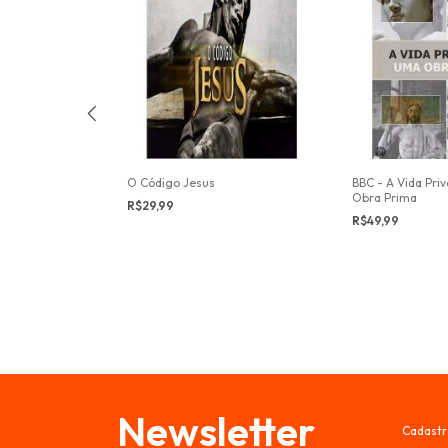
wn 81
O Código Jesus
BBC - A Vida Pr
Obra Prima
R$29,99
R$49,99
Newsletter
Cadastr