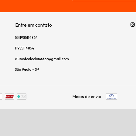
Entre em contato
5511985114864
11985114864
clubedcolecionador@gmail.com
São Paulo - SP
Meios de envio