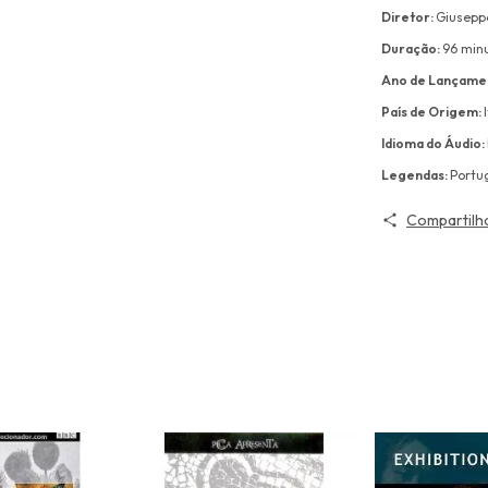
Diretor:
Giusep
Duração:
96 min
Ano de Lançame
País de Origem:
Idioma do Áudio:
Legendas:
Portu
Compartilh