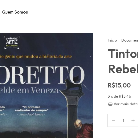
Quem Somos
Início
.
Document
Tinto
Rebe
R$15,00
3
x de
R$5,46
Ver mais deta