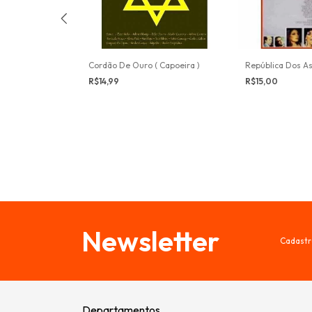
Cordão De Ouro ( Capoeira )
República Dos A
R$14,99
R$15,00
da
Newsletter
Cadastr
Departamentos