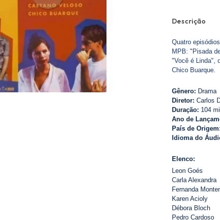
Descrição
Quatro episódios
MPB: "Pisada de 
"Você é Linda",
Chico Buarque.
Gênero:
Drama
Diretor:
Carlos 
Duração:
104 mi
Ano de Lançam
País de Origem
Idioma do Áudi
Elenco:
Leon Goés
Carla Alexandra
Fernanda Monte
Karen Acioly
Débora Bloch
Pedro Cardoso