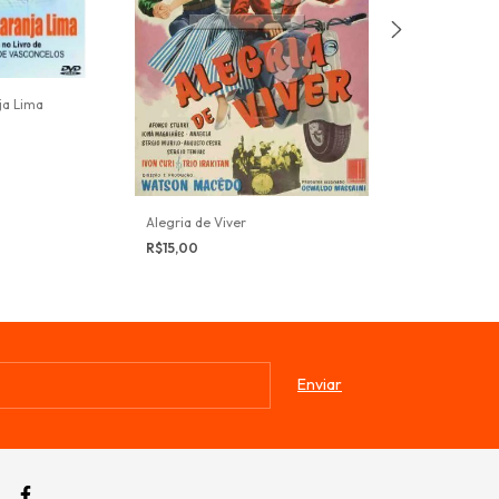
ja Lima
A Força De Xan
R$19,99
Alegria de Viver
R$15,00