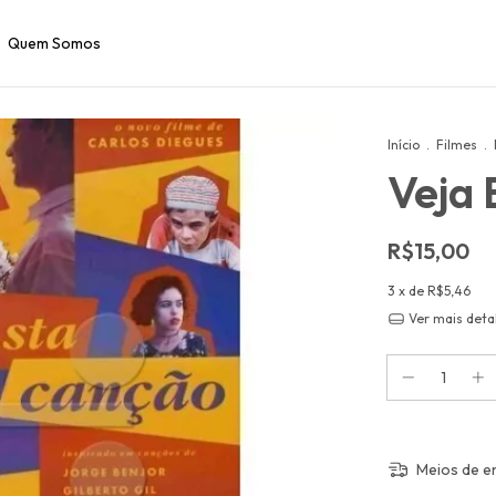
Quem Somos
Início
.
Filmes
.
Veja 
R$15,00
3
x de
R$5,46
Ver mais deta
Meios de e