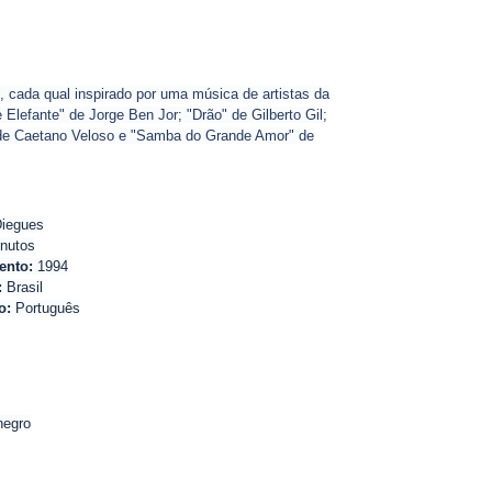
, cada qual inspirado por uma música de artistas da
Elefante" de Jorge Ben Jor; "Drão" de Gilberto Gil;
 de Caetano Veloso e "Samba do Grande Amor" de
Diegues
nutos
ento:
1994
:
Brasil
o:
Português
negro