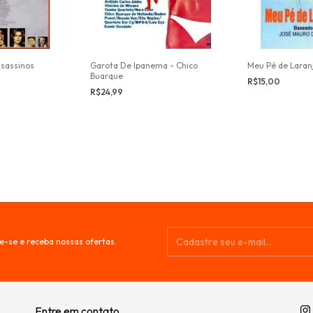
ssassinos
Garota De Ipanema - Chico
Meu Pé de Laran
Buarque
R$15,00
R$24,99
e-se e receba nossas ofertas.
Entre em contato