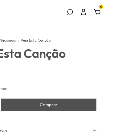
0
Nacionais
.
Veja Esta Canção
Esta Canção
lhes
nvio