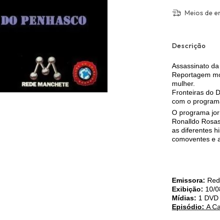
Meios de e
Descrição
Assassinato da 
Reportagem mos
mulher.
Fronteiras do 
com o programa
O programa jorn
Ronalldo Rosas 
as diferentes h
comoventes e a
Emissora:
Red
Exibição:
10/0
Mídias:
1 DVD
Episódio:
A C