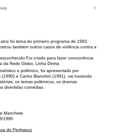
nvio
atriz foi tema do primeiro programa de 1993.
trou também outros casos de violência contra a
Desconhecido Foi criado para fazer concorrência
 da Rede Globo, Linha Direta.
alístico e polêmico, foi apresentado por
(1990) e Carlos Bianchini (1991), vai trazendo
istórias, os temas polêmicos, os dramas
s divertidas comédias.
e Manchete
8/1990
asa do Penhasco