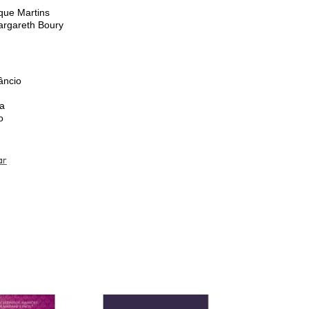
que Martins
rgareth Boury
âncio
a
o
ar