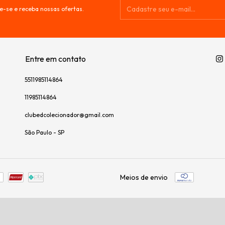
e-se e receba nossas ofertas.
Entre em contato
5511985114864
11985114864
clubedcolecionador@gmail.com
São Paulo - SP
Meios de envio