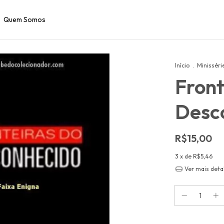
Quem Somos
Início
.
Minisséri
Front
Desc
R$15,00
3
x de
R$5,46
Ver mais deta