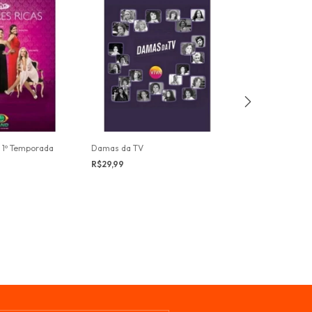
- 1º Temporada
Damas da TV
O Aprendiz 6 - U
R$29,99
R$39,99