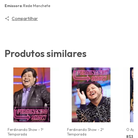
Emissora:
Rede Manchete
Compartilhar
Produtos similares
Ferdinando Show - 1º
Ferdinando Show - 2º
O Apre
Temporada
Temporada
R$39,