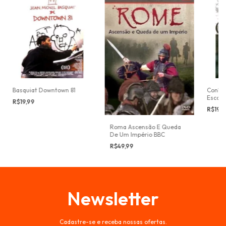
Basquiat Downtown 81
Conímb
Escond
R$19,99
R$19,
Roma Ascensão E Queda
De Um Império BBC
R$49,99
Newsletter
Cadastre-se e receba nossas ofertas.